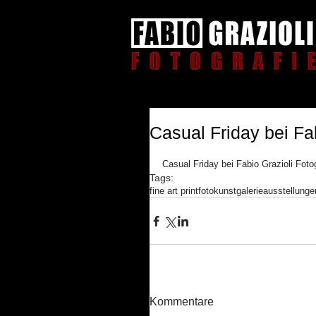
Casual Friday bei Fab
Casual Friday bei Fabio Grazioli Foto
Tags:
fine art print
fotokunst
galerie
ausstellunge
Kommentare