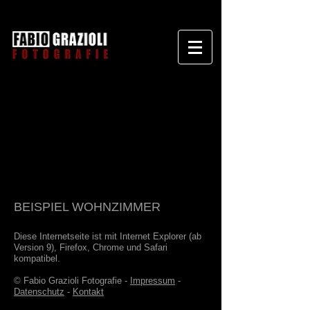
BEISPIEL WOHNZIMMER
Diese Internetseite ist mit Internet Explorer (ab
Version 9), Firefox, Chrome und Safari
kompatibel.
© Fabio Grazioli Fotografie -
Impressum
-
Datenschutz
-
Kontakt