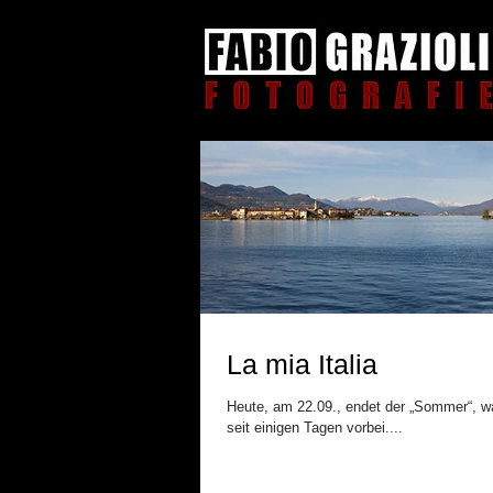
La mia Italia
Heute, am 22.09., endet der „Sommer“, w
seit einigen Tagen vorbei....