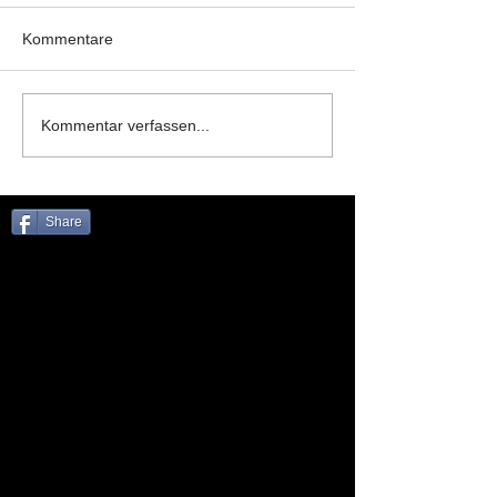
Kommentare
Kommentar verfassen...
Share
Analogfotografie
Anbau
Architektur
Aserbaidschans
Aufbau
Babyfotografie
Bauch Fotografie
Bavaria
Bierhallen
Bildanalyse
Bildende Kunst
Burano
Classic Cars
Concept
Deutschland
Digital fotografieren
Dunkelkammer
Energie
Ernährung
Event
Expo 2015