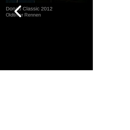
Donau Classic 2012
Oldtimer Rennen
Diese Internetseite ist mit Internet Explorer (ab
Version 9), Firefox, Chrome und Safari
kompatibel.
© Fabio Grazioli Fotografie -
Impressum
-
Datenschutz
-
Kontakt