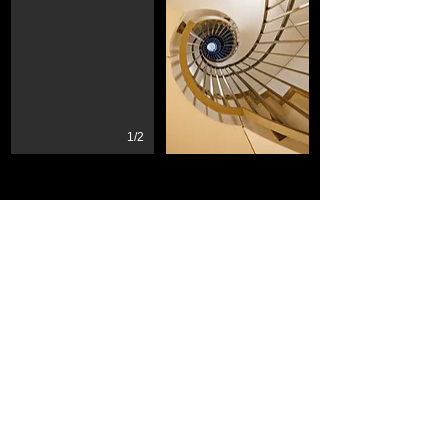
1/2
Diese Internetseite ist mit Internet Explorer (ab
Version 9), Firefox, Chrome und Safari
kompatibel.
© Fabio Grazioli Fotografie -
Impressum
-
Datenschutz
-
Kontakt